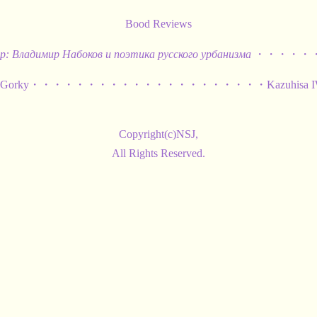
Bood Reviews
ар: Владимир Набоков и поэтика русского урбанизма
・・・・・・Ю
and Gorky・・・・・・・・・・・・・・・・・・・・・Kazuhisa I
Copyright(c)NSJ,
All Rights Reserved.