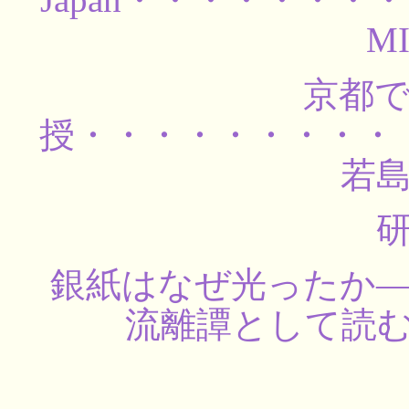
MI
京都
授・・・・・・・・・
若島
銀紙はなぜ光ったか
流離譚として読む