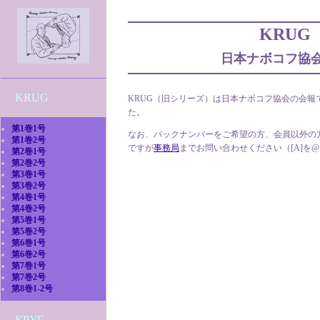
KRUG
日本ナボコフ協
----
KRUG
KRUG（旧シリーズ）は日本ナボコフ協会の会報
た。
第1巻1号
なお、バックナンバーをご希望の方、会員以外の
第1巻2号
ですが
事務局
までお問い合わせください（[A]を
第2巻1号
第2巻2号
第3巻1号
第3巻2号
第4巻1号
第4巻2号
第5巻1号
第5巻2号
第6巻1号
第6巻2号
第7巻1号
第7巻2号
第8巻1-2号
----
КРУГ