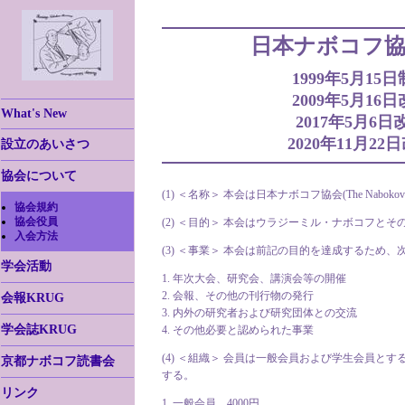
日本ナボコフ協
1999年5月15
2009年5月16
What's New
2017年5月6日
2020年11月22
設立のあいさつ
協会について
(1) ＜名称＞ 本会は日本ナボコフ協会(The Nabokov So
協会規約
協会役員
(2) ＜目的＞ 本会はウラジーミル・ナボコフと
入会方法
(3) ＜事業＞ 本会は前記の目的を達成するため
学会活動
1. 年次大会、研究会、講演会等の開催
2. 会報、その他の刊行物の発行
会報KRUG
3. 内外の研究者および研究団体との交流
学会誌KRUG
4. その他必要と認められた事業
(4) ＜組織＞ 会員は一般会員および学生会員と
京都ナボコフ読書会
する。
リンク
1. 一般会員 4000円