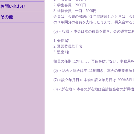
2. 学生会員 2000円
お問い合わせ
3. 維持会員 一口 5000円
会員は、会費の滞納が３年間継続したときは、会
その他
の３年間分の会費を支払ったうえで、再入会する
(5) ＜役員＞ 本会は次の役員を置き、会の運営に
1. 会長1名
2. 運営委員若干名
3. 監査1名
役員の任期は2年とし、再任を妨げない。事務局
(6) ＜総会＞総会は年に1度開き、本会の重要事
(7)＜設立年月日＞ 本会の設立年月日は1999年5月
(8)＜所在地＞ 本会の所在地は会計担当者の所属