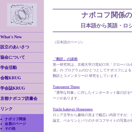
ナボコフ関係
日本語から英語・ロ
What's New
（日本語のページ）
設立のあいさつ
協会について
「翻訳」の諸相
第一研究班は、京都大学21世紀COE「グローバ
学会活動
成」の プログラムのひとつとしてナボコフによ
翻訳とコメンタリーの 研究をしています。
会報KRUG
Transparent Things
学会誌KRUG
『透明な対象』に付したインターネット版の註を
ージがあります。
京都ナボコフ読書会
リンク
Yuichi Isahaya's Homepages
ロシア文学から趣味の頁まで幅広い内容ですが、
ナボコフ関係
論文、ベルリンとパリのナボコフサイトの写真が
会員のページ
その他