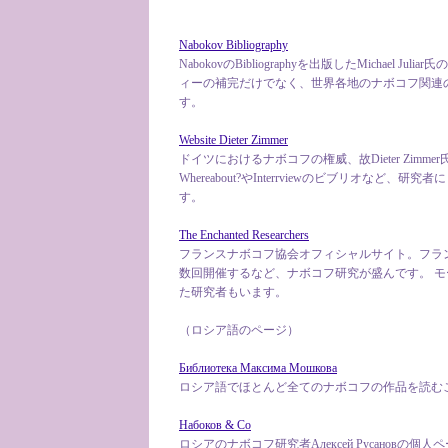
Nabokov Bibliography
NabokovのBibliographyを出版したMichael 
ィーの補完だけでなく、世界各地のナボコフ関連
す。
Website Dieter Zimmer
ドイツにおけるナボコフの権威、故Dieter Zimmer
Whereabout?やInterrviewのビブリオなど
す。
The Enchanted Researchers
フランスナボコフ協会オフィシャルサイト。フラン
数回開催するなど、ナボコフ研究が盛んです。 
た研究者もいます。
（ロシア語のページ）
Библиотека Максима Мошкова
ロシア語でほとんど全てのナボコフの作品を読む
Набоков & Co
ロシアのナボコフ研究者Алексей Русановの